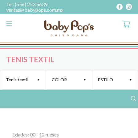
Tel: (556) 253 5639
ventas@babypops.com.mx
TENIS TEXTIL
Tenis textil
COLOR
ESTILO
Talla:
Cantidad:
Edades: 00 - 12 meses