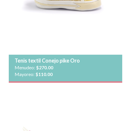
Cantidad:
Agregar al carrito
Ver detalle
Tenis textil Conejo pike Oro
Menudeo:
$270.00
Mayoreo:
$110.00