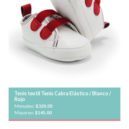
Talla:
Cantidad:
Agregar al carrito
Ver detalle
Tenis textil Tenis Cabra Elástico / Blanco /
Rojo
Menudeo:
$320.00
Mayoreo:
$145.00