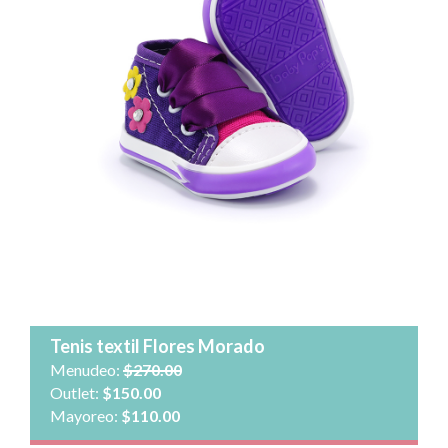
Talla:
Cantidad:
Agregar al carrito
Ver detalle
Tenis textil Flores Morado
Menudeo:
$270.00
Outlet:
$150.00
Mayoreo:
$110.00