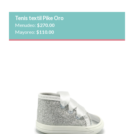
Ver detalle
Tenis textil Pike Oro
Menudeo:
$270.00
Mayoreo:
$110.00
Talla: