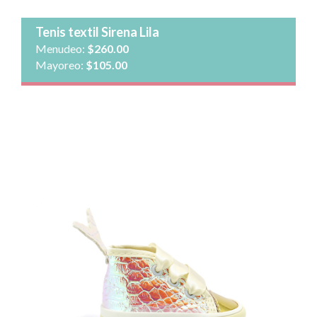
Tenis textil Sirena Lila
Menudeo:
$260.00
Mayoreo:
$105.00