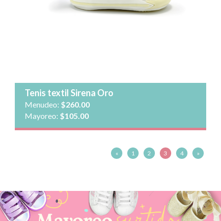
Tenis textil Sirena Oro
Menudeo:
$260.00
Mayoreo:
$105.00
«
1
2
3
4
»