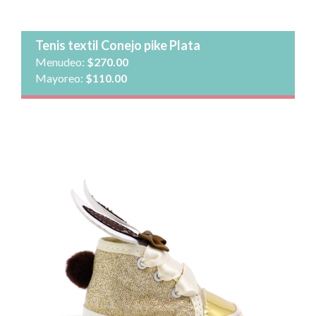
Ver detalle
Tenis textil Conejo pike Plata
Menudeo:
$270.00
Mayoreo:
$110.00
Talla: