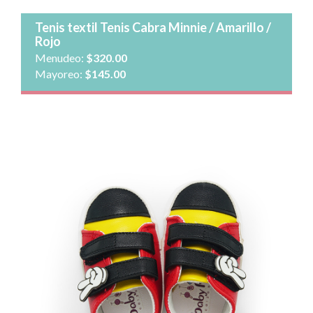
Ver detalle
Tenis textil Tenis Cabra Minnie / Amarillo /
Rojo
Menudeo:
$320.00
Mayoreo:
$145.00
Talla: