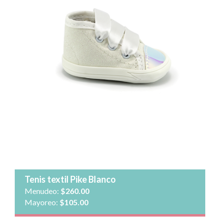
Talla:
Cantidad:
Agregar al carrito
Ver detalle
Tenis textil Pike Blanco
Menudeo:
$260.00
Mayoreo:
$105.00