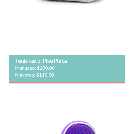
Cantidad:
Agregar al carrito
Ver detalle
Tenis textil Pike Plata
Menudeo:
$270.00
Mayoreo:
$110.00