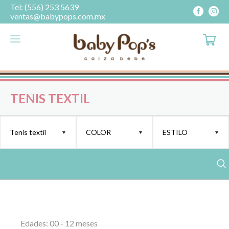
Tel: (556) 253 5639
ventas@babypops.com.mx
TENIS TEXTIL
Tenis textil
COLOR
ESTILO
Edades: 00 - 12 meses