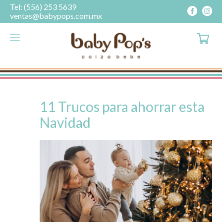
Tel: (556) 253 5639
ventas@babypops.com.mx
11 Trucos para ahorrar esta
Navidad