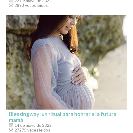
22 de mayo de 2022
2893 veces leídos
Blessingway: un ritual para honrar a la futura
mamá
14 de mayo de 2022
27275 veces leídos