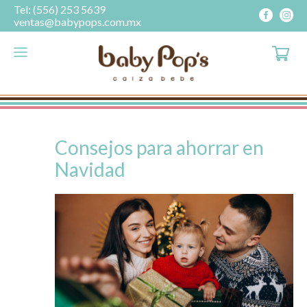
Tel: (556) 253 5639
ventas@babypops.com.mx
Consejos para ahorrar en
Navidad