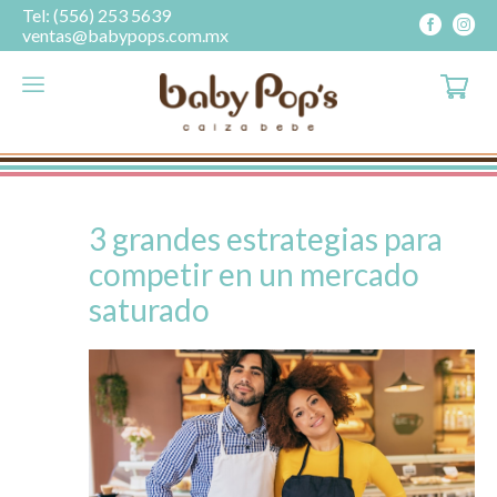
Tel: (556) 253 5639
ventas@babypops.com.mx
3 grandes estrategias para
competir en un mercado
saturado