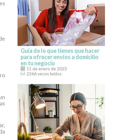
es
 de
Guía de lo que tienes que hacer
para ofrecer envíos a domicilio
en tu negocio
11 de enero de 2023
2266 veces leídos
ro
un
las
ar,
ada