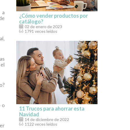
 a
¿Cómo vender productos por
de
catálogo?
02 de enero de 2023
1791 veces leídos
l,
las
 el
o?
o o
11 Trucos para ahorrar esta
Navidad
14 de diciembre de 2022
1122 veces leídos
er