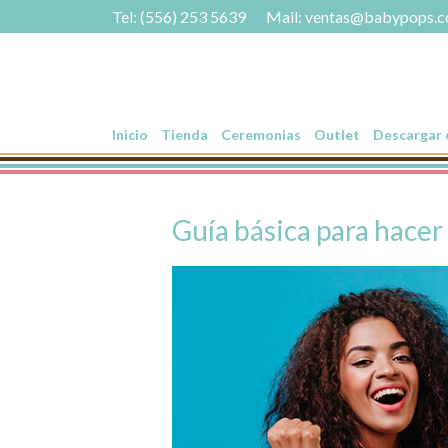
Tel: (556) 253 5639
Mail:
ventas@babypops.
Inicio
Tienda
Ceremonias
Outlet
Descargar c
Guía básica para hace