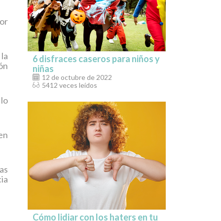
por
la
6 disfraces caseros para niños y
ón
niñas
12 de octubre de 2022
5412 veces leídos
lo
 en
as
cia
Cómo lidiar con los haters en tu