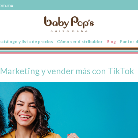
com.mx
atálogo y lista de precios
Cómo ser distribuidor
Blog
Puntos d
r Marketing y vender más con TikTok