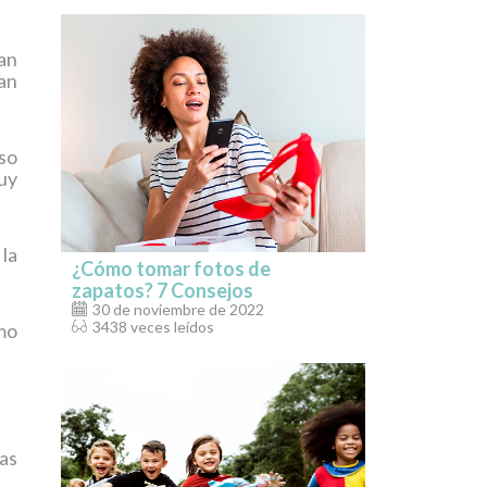
an
dan
so
uy
la
¿Cómo tomar fotos de
zapatos? 7 Consejos
30 de noviembre de 2022
3438 veces leídos
mo
as