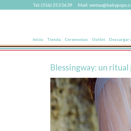
Tel: (556) 253 5639
Mail:
ventas@babypops.
Inicio
Tienda
Ceremonias
Outlet
Descargar c
Blessingway: un ritual