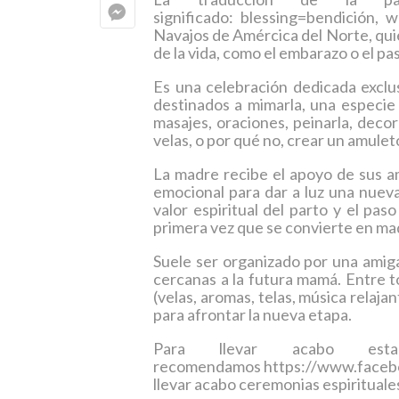
significado: blessing=bendición, 
Navajos de Amércica del Norte, quie
de la vida, como el embarazo o el pas
Es una celebración dedicada exclu
destinados a mimarla, una especie
masajes, oraciones, peinarla, decor
velas, o por qué no, crear un amule
La madre recibe el apoyo de sus a
emocional para dar a luz una nueva 
valor espiritual del parto y el pas
primera vez que se convierte en ma
Suele ser organizado por una amiga
cercanas a la futura mamá. Entre t
(velas, aromas, telas, música relaja
para afrontar la nueva etapa.
Para llevar acabo est
recomendamos https://www.facebook
llevar acabo ceremonias espiritual