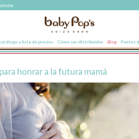
com.mx
atálogo y lista de precios
Cómo ser distribuidor
Blog
Puntos d
 para honrar a la futura mamá