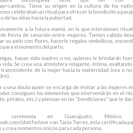
way=camino. Tiene su origen en la cultura de los nativ
nes celebraban un ritual para ofrecer la bendición a pasa
o de las niñas hacia la pubertad.
sivamente a la futura mamá, en la que intervienen ritual
 de fiesta de sanación entre mujeres. Tienen cabida des
ar su pelo con flores, hacerle regalos simbólicos, encen
to para el momento del parto.
migas, hayan sido madres o no, quienes le brindarán fuer
vida. Se crea una atmósfera relajante, íntima, exaltando
o trascendente de la mujer hacia la maternidad (sea o no
dre).
 o una doula quien se encarga de invitar a las mujeres m
odas consiguen los elementos que intervendrán en el ritu
nte, pétalos, etc.) y piensan en las "bendiciones" que le da
a ceremonia en Guanajuato, México 
.com/idoitforlove con Tania Torres, esta certificada pa
es y crea momentos únicos para cada persona.