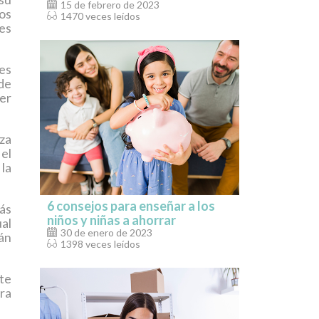
15 de febrero de 2023
os
1470 veces leídos
jes
es
de
der
za
 el
 la
6 consejos para enseñar a los
ás
niños y niñas a ahorrar
al
30 de enero de 2023
rán
1398 veces leídos
te
ra